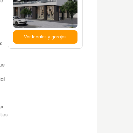
te
Ver locales y garajes
ás
e
ue
ial
a?
ntes