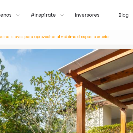
enos
#inspírate
Inversores
Blog
cina: claves para aprovechar al máximo el espacio exterior