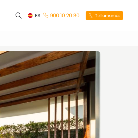
ES
900 10 20 80
Te llamamos