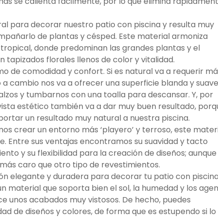
más se calienta fácilmente, por lo que elimina rápidamen
al para decorar nuestro patio con piscina y resulta muy
mpañarlo de plantas y césped. Este material armoniza
tropical, donde predominan las grandes plantas y el
n tapizados florales llenos de color y vitalidad.
mo de comodidad y confort. Si es natural va a requerir m
 a cambio nos va a ofrecer una superficie blanda y suav
alzos y tumbarnos con una toalla para descansar. Y, por
vista estético también va a dar muy buen resultado, porq
aportar un resultado muy natural a nuestra piscina.
mos crear un entorno más ‘playero’ y terroso, este mater
e. Entre sus ventajas encontramos su suavidad y tacto
ento y su flexibilidad para la creación de diseños; aunque
más caro que otro tipo de revestimientos.
ón elegante y duradera para decorar tu patio con piscin
un material que soporta bien el sol, la humedad y los age
ce unos acabados muy vistosos. De hecho, puedes
d de diseños y colores, de forma que es estupendo si lo