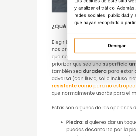
Las cookies de este sitio we
y analizar el tráfico. Ademá
redes sociales, publicidad y
que hayan recopilado a parti
¿Qué pavimento elegir?
Elegir bien el
material del suelo
es 
Denegar
nos preguntamos cómo decorar un 
que nos guste estéticamente, ya q
priorizar que sea una
superficie an
también sea
duradera
para estar 
adversa (con lluvia, sol o incluso n
resistente
como para no estropea
que normalmente usarás para el ma
Estas son algunas de las opciones d
Piedra:
si quieres dar un toque
puedes decantarte por la pied