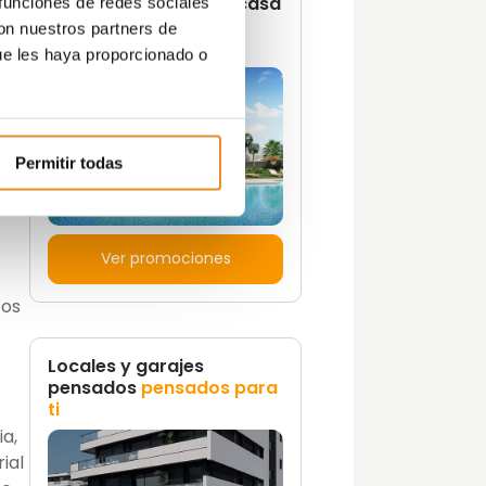
¿Quieres vivir en una casa
 funciones de redes sociales
con un estilo de vida
con nuestros partners de
propio?
ue les haya proporcionado o
do
Permitir todas
de
Ver promociones
cos
Locales y garajes
pensados
pensados para
ti
ia,
ial