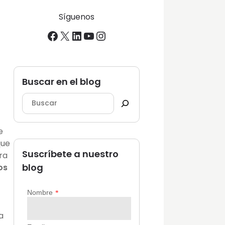
Síguenos
Facebook
X
LinkedIn
YouTube
Instagram
Buscar en el blog
e
que
Suscríbete a nuestro
ra
blog
os
a