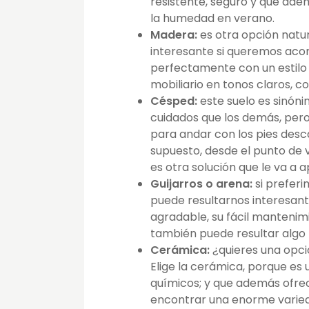
resistente, seguro y que ade
la humedad en verano.
Madera:
es otra opción natur
interesante si queremos aco
perfectamente con un estilo 
mobiliario en tonos claros, co
Césped:
este suelo es sinóni
cuidados que los demás, pero
para andar con los pies desc
supuesto, desde el punto de 
es otra solución que le va a 
Guijarros o arena:
si preferi
puede resultarnos interesant
agradable, su fácil mantenimi
también puede resultar algo 
Cerámica:
¿quieres una opci
Elige la cerámica, porque es 
químicos; y que además ofre
encontrar una enorme varieda