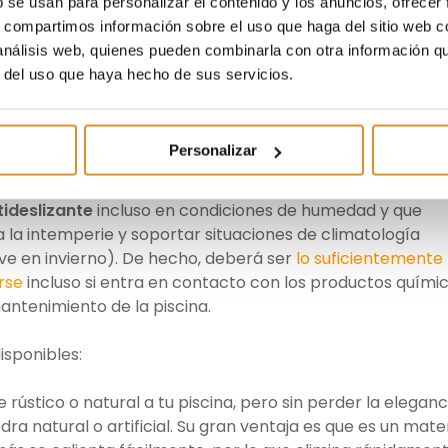
b se usan para personalizar el contenido y los anuncios, ofrecer
s, compartimos información sobre el uso que haga del sitio web 
 análisis web, quienes pueden combinarla con otra información q
r del uso que haya hecho de sus servicios.
muy importante para conseguir el efecto deseado cuan
Personalizar
patio con piscina. Pero no solo debemos preocuparnos 
ue también debe ser seguro. En este sentido, debemos
tideslizante
incluso en condiciones de humedad y que
a la intemperie y soportar situaciones de climatología
ieve en invierno). De hecho, deberá ser
lo suficientemente
rse
incluso si entra en contacto con los productos quími
ntenimiento de la piscina.
isponibles:
 rústico o natural a tu piscina, pero sin perder la eleganc
ra natural o artificial. Su gran ventaja es que es un mater