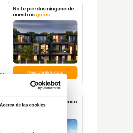
No te pierdas ninguna de
nuestras
guías
.
Descúbrelas aquí
Por
bir
¿Quieres vivir en una casa
n
Acerca de las cookies
con un estilo de vida
propio?