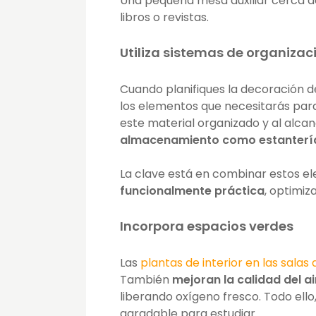
Una pequeña mesa auxiliar cerca del
libros o revistas.
Utiliza sistemas de organizac
Cuando planifiques la decoración d
los elementos que necesitarás para
este material organizado y al alca
almacenamiento como estantería
La clave está en combinar estos 
funcionalmente práctica
, optimiz
Incorpora espacios verdes
Las
plantas de interior en las salas 
También
mejoran la calidad del ai
liberando oxígeno fresco. Todo ell
agradable para estudiar.