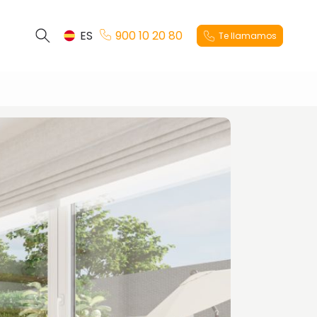
ES
900 10 20 80
Te llamamos