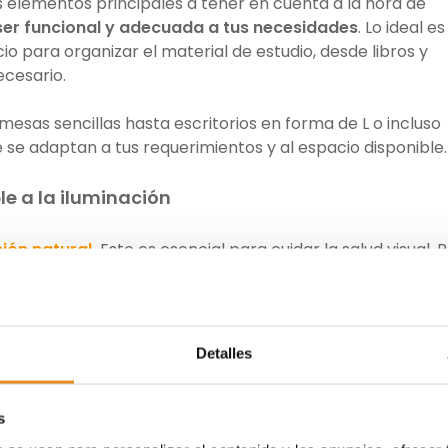
s elementos principales a tener en cuenta a la hora de
er funcional y adecuada a tus necesidades
. Lo ideal es
io para organizar el material de estudio, desde libros y
necesario.
 mesas sencillas hasta escritorios en forma de L o incluso
 se adaptan a tus requerimientos y al espacio disponible
e a la iluminación
ión natural
.
Esto es esencial para cuidar la salud visual. 
io, orienta la mesa o escritorio hacia la ventana para reci
 que la iluminación artificial sea la adecuada, tanto co
Detalles
directos.
s