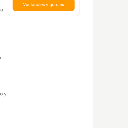
Ver locales y garajes
da
o
o y