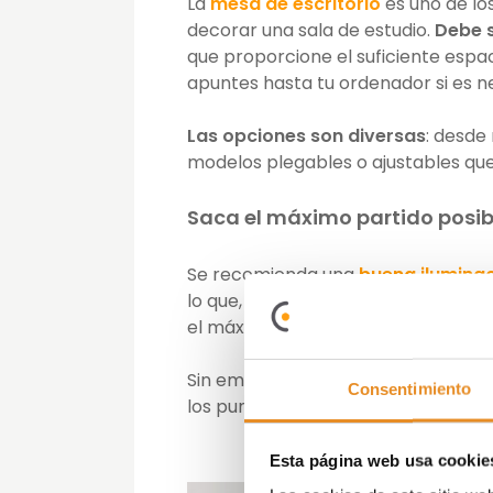
La
mesa de escritorio
es uno de lo
decorar una sala de estudio.
Debe s
que proporcione el suficiente espac
apuntes hasta tu ordenador si es 
Las opciones son diversas
: desde
modelos plegables o ajustables que
Saca el máximo partido posibl
Se recomienda una
buena iluminac
lo que, al decorar una sala de estud
el máximo de luz natural posible.
Sin embargo, también debes procurar
Consentimiento
los puntos de luz directos como in
Esta página web usa cookie