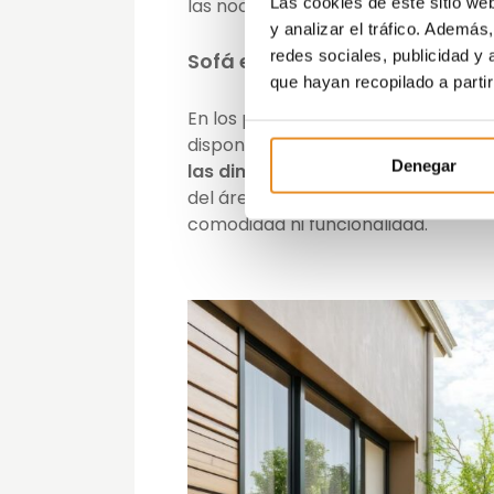
Las cookies de este sitio we
las noches frescas al aire libre.
y analizar el tráfico. Ademá
redes sociales, publicidad y
Sofá esquinero
que hayan recopilado a parti
En los patios pequeños, la elección
disponible.
Considera la incorpor
Denegar
las dimensiones de tu patio
. Un s
del área disponible, permitiéndote d
comodidad ni funcionalidad.