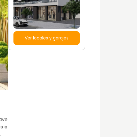
Ver locales y garajes
lave
as o
.