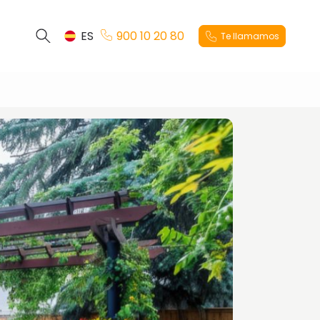
ES
900 10 20 80
Te llamamos