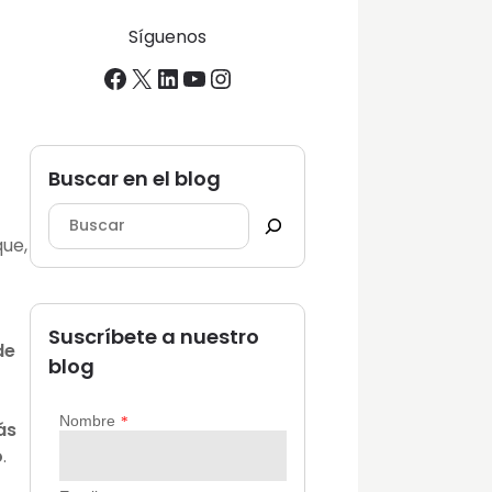
Síguenos
Facebook
X
LinkedIn
YouTube
Instagram
Buscar en el blog
que,
Suscríbete a nuestro
de
blog
ás
o
.