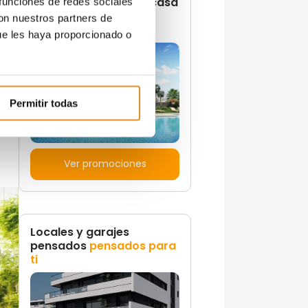
¿Quieres vivir en una casa
 funciones de redes sociales
con un estilo de vida
con nuestros partners de
propio?
ue les haya proporcionado o
o
e a
Permitir todas
o
r
Ver promociones
Locales y garajes
pensados
pensados para
ti