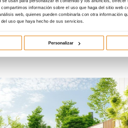
b se usan para personalizar el contenido y los anuncios, ofrecer
s, compartimos información sobre el uso que haga del sitio web 
 análisis web, quienes pueden combinarla con otra información q
r del uso que haya hecho de sus servicios.
 inteligente de muebles es clave para optimizar el espaci
ación de un
sofá esquinero
que se ajuste perfectament
Personalizar
ofá en forma de L es ideal para maximizar cada centímetr
isfrutar al máximo de tu espacio al aire libre sin sacrifica