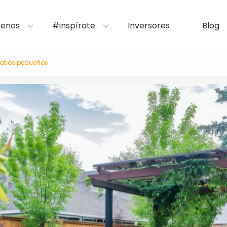
enos
#inspírate
Inversores
Blog
patios pequeños