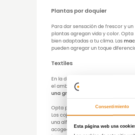
Plantas por doquier
Para dar sensación de frescor y u
plantas agregan vida y color. Opt
bien adaptadas a tu clima. Las
mace
pueden agregar un toque diferenci
Textiles
En la decoración de un patio peque
el ambiente. Aunque el espacio sea 
una gran diferencia en la aparien
Consentimiento
Opta por
diseños geométricos o c
Los cojines pueden añadir un toque 
una alfombra bien elegida puede de
Esta página web usa cookie
acogedora. Además, una manta sua