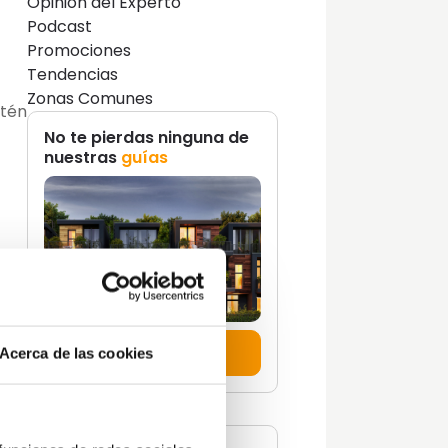
Opinión del Experto
Podcast
Promociones
Tendencias
Zonas Comunes
stén
No te pierdas ninguna de
nuestras
guías
mar
ar
Descúbrelas aquí
Acerca de las cookies
r.
e
ra