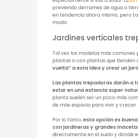
especialmente si vas a situar tu
jar
previendo derrames de agua o tierr
en tendencia ahora mismo, pero t
moda.
Jardines verticales tr
Tal vez los modelos más comunes y
plantas o con plantas que tienden 
vuelta” a esta idea y crear un jar
Las plantas trepadoras darán a tu
estar en una estancia super natur
planta suelen ser un poco más com
de más espacio para vivir y crecer.
Por lo tanto,
esta opción es buena
con jardineras y grandes macetas,
directamente en el suelo y donde e