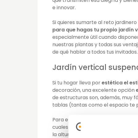
que transmiten esa alegría y bienes
e innovar.
Si quieres sumarte al reto jardinero
para que hagas tu propio jardín v
especialmente útil cuando dispone
nuestras plantas y todas sus ventaj
de qué hablar a todos tus invitados
Jardín vertical suspend
Si tu hogar lleva por
estética el es
decoración, una excelente opción
de estructuras son, además, muy fác
tablas (tantas como el espacio te 
Para el montaje, necesitas hacer en
cuales pueda pasar la cuerda que u
la altura de cada tabla y para ello