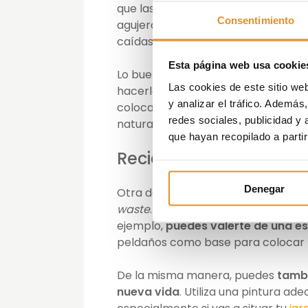
que las plantas estén lo más segur
Consentimiento
agujeros con el tamaño de las mace
caídas.
Esta página web usa cookie
Lo bueno de este tipo de jardín vert
Las cookies de este sitio we
hacerlo tú mismo en casa, es que
e
y analizar el tráfico. Ademá
colocarlo en el salón, la cocina o i
redes sociales, publicidad y
natural.
que hayan recopilado a parti
Recicla para hacer tu p
Denegar
Otra de las tendencias que se fusion
waste
.
Y es que fabricar tu propi
ejemplo,
puedes valerte de una e
peldaños como base para colocar 
De la misma manera, puedes
tambi
nueva vida
. Utiliza una pintura ad