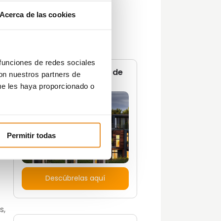
Opinión del Experto
Acerca de las cookies
Podcast
Promociones
Tendencias
Zonas Comunes
s
 funciones de redes sociales
s
No te pierdas ninguna de
con nuestros partners de
y
nuestras
guías
ue les haya proporcionado o
Permitir todas
ero
or
Descúbrelas aquí
s,