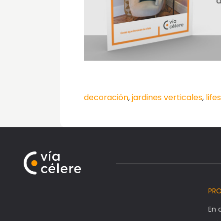
decoración
,
jardines verticales
,
life
PR
En 