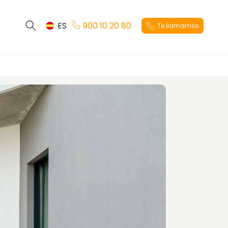
ES
900 10 20 80
Te llamamos