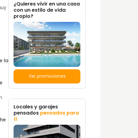
¿Quieres vivir en una casa
muy
con un estilo de vida
propio?
e la
Ver promociones
e
n
Locales y garajes
pensados
pensados para
ti
che