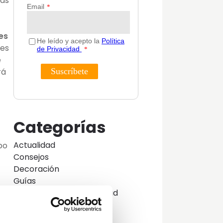
las
es
 es
e
rá
Categorías
Actualidad
ipo
Consejos
Decoración
Guías
Innovación y sostenibilidad
Lifestyle
ar
Lifestyle y decoración
e