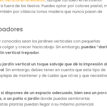
dín vertical en el exterior
, aunque también en el interior
a fuera de los tiestos. Puedes optar por colores pastel, 
ambién por clásicos tonos madera que nunca pasan de
epadores
 conocidos sean los jardines verticales con pequeñas
a colgar y crecer hacia abajo. Sin embargo,
puedes “darl
dín vertical trepador
.
 jardín vertical un toque salvaje que dé la impresión d
al
. Sin embargo, debes tener en cuenta que este tipo de
plejas de mantener y de cuidar que otras y que necesita
 si dispones de un espacio adecuado, bien sea un por
 o un patio o jardín
donde puedas sembrarlas
stas plantas puedan llegar a su máximo potencial.