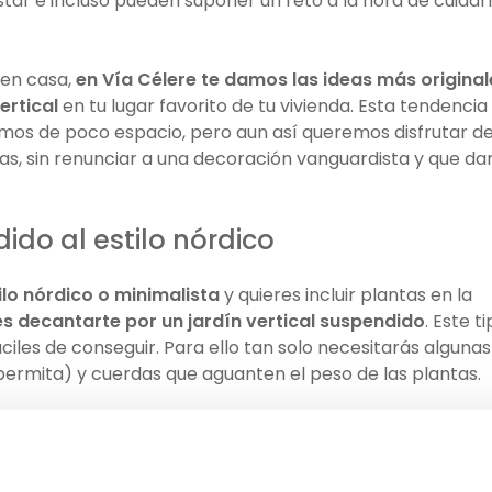
tar e incluso pueden suponer un reto a la hora de cuidar
 en casa,
en Vía Célere te damos las ideas más original
ertical
en tu lugar favorito de tu vivienda. Esta tendencia
mos de poco espacio, pero aun así queremos disfrutar d
as, sin renunciar a una decoración vanguardista y que da
.
ido al estilo nórdico
tilo nórdico o minimalista
y quieres incluir plantas en la
es decantarte por un jardín vertical suspendido
. Este t
iles de conseguir. Para ello tan solo necesitarás algunas
permita) y cuerdas que aguanten el peso de las plantas.
 cada extremo de la tabla dos orificios a través de los
na unas tablas con otras. Recuerda que es importante fij
 puedes, por ejemplo, valerte de nudos. Para asegurarte d