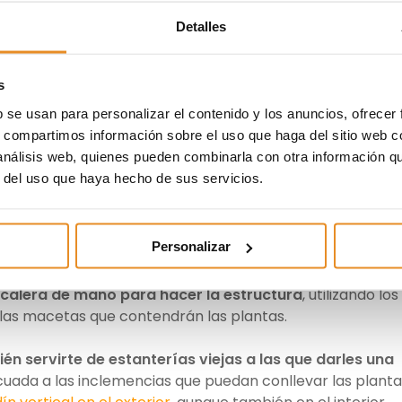
as posible en esta estructura también podrás hacer unos
Detalles
tas para introducirlas y que queden libres de posibles
s
ical, además de su originalidad y sencillez y de que pueda
b se usan para personalizar el contenido y los anuncios, ofrecer
s válido tanto para exterior como para interior
. Puede
s, compartimos información sobre el uso que haga del sitio web 
ncluso en el porche de tu casa para dar ese toque distinto 
 análisis web, quienes pueden combinarla con otra información q
r del uso que haya hecho de sus servicios.
ropio jardín vertical
Personalizar
an con la de los jardines verticales es la del reciclaje o
z
a estructura es fácil con muebles viejos y maceteros
. P
scalera de mano para hacer la estructura
, utilizando los
las macetas que contendrán las plantas.
én servirte de estanterías viejas a las que darles una
ecuada a las inclemencias que puedan conllevar las planta