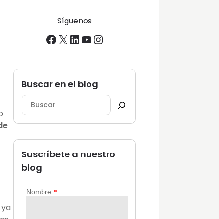
Síguenos
Facebook
X
LinkedIn
YouTube
Instagram
Buscar en el blog
o
de
Suscríbete a nuestro
blog
a
 ya