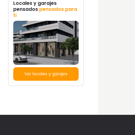
Locales y garajes
pensados
pensados para
ti
Ver locales y garajes