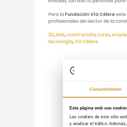
limitada, tan sólo 10 personas para
Para la
Fundación Vía Célere
este
profesionales del sector de la cons
3D
,
BIM
,
construcción
,
curso
,
emple
tecnología
,
Vía Célere
Consentimiento
Esta página web usa cookie
Las cookies de este sitio we
y analizar el tráfico. Ademá