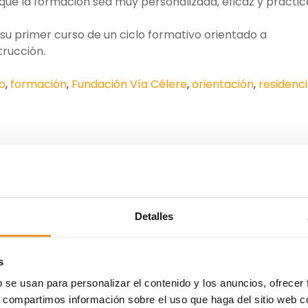
que la formación sea muy personalizada, eficaz y práctic
 su primer curso de un ciclo formativo orientado a
trucción.
o
,
formación
,
Fundación Vía Célere
,
orientación
,
residenci
Detalles
s
b se usan para personalizar el contenido y los anuncios, ofrecer
s, compartimos información sobre el uso que haga del sitio web 