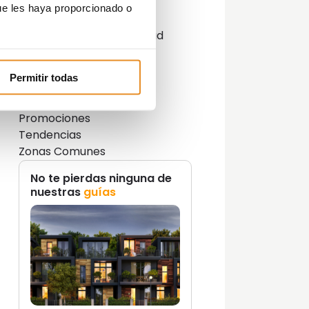
Decoración
ue les haya proporcionado o
Guías
Innovación y sostenibilidad
Lifestyle
Lifestyle y decoración
Permitir todas
Opinión del Experto
Podcast
Promociones
Tendencias
Zonas Comunes
No te pierdas ninguna de
nuestras
guías