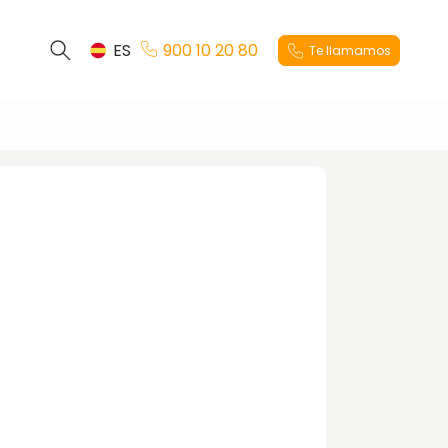
ES
900 10 20 80
Te llamamos