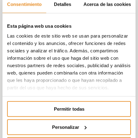
Y todo esto, viviendo una experiencia sin
Consentimiento
Detalles
Acerca de las cookies
igual utilizando los 5 sentidos para que la
visita sea más estimulante:
Esta página web usa cookies
A través del
olfato
, creamos emociones
Las cookies de este sitio web se usan para personalizar
en nuestros clientes. El olor puede influir
el contenido y los anuncios, ofrecer funciones de redes
en el ánimo y en el comportamiento de
sociales y analizar el tráfico. Además, compartimos
quien visita nuestras oficinas de venta.
información sobre el uso que haga del sitio web con
Con la música estimulamos su
oído
. Es
nuestros partners de redes sociales, publicidad y análisis
bien sabido que una buena canción
web, quienes pueden combinarla con otra información
puede generar una situación de
que les haya proporcionado o que hayan recopilado a
bienestar, relax y tranquilidad. Por eso
partir del uso que haya hecho de sus servicios.
ponemos música en nuestras oficinas,
para que nuestros visitantes, se sientan
como en su casa.
Permitir todas
El cliente podrá
visualizar
, en nuestros
pisos piloto, tanto las calidades como
Personalizar
los espacios y distribución de las
viviendas. Podrá hacerse una idea de