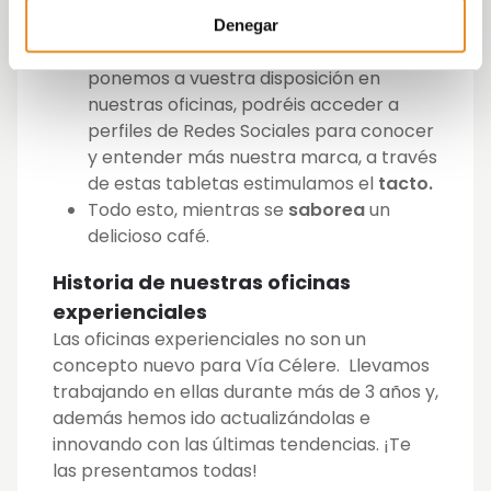
cómo será su hogar.
Denegar
A través de los distintos dispositivos que
ponemos a vuestra disposición en
nuestras oficinas, podréis acceder a
perfiles de Redes Sociales para conocer
y entender más nuestra marca, a través
de estas tabletas estimulamos el
tacto.
Todo esto, mientras se
saborea
un
delicioso café.
Historia de nuestras oficinas
experienciales
Las oficinas experienciales no son un
concepto nuevo para Vía Célere. Llevamos
trabajando en ellas durante más de 3 años y,
además hemos ido actualizándolas e
innovando con las últimas tendencias. ¡Te
las presentamos todas!