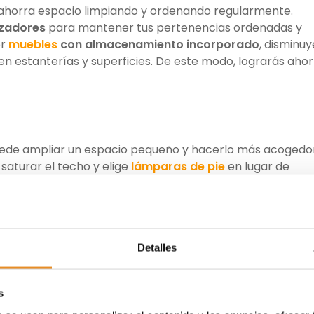
ahorra espacio limpiando y ordenando regularmente.
izadores
para mantener tus pertenencias ordenadas y
or
muebles
con almacenamiento incorporado
, disminuy
n estanterías y superficies. De este modo, lograrás ahor
puede ampliar un espacio pequeño y hacerlo más acogedor
 saturar el techo y elige
lámparas de pie
en lugar de
 espejos son perfectos para crear la ilusión de
ral. Hacen que las distintas estancias de la casa parezcan
Detalles
les
entos portátiles que sean fáciles de mover. Las
sillas
s
 los carritos de almacenamiento con ruedas
son opcion