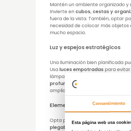
Mantén un ambiente organizado y 
Invierte en
cubos, cestas y organ
fuera de la vista. También, optar p
necesidad de colocar más objetos e
mucho espacio.
Luz y espejos estratégicos
Una iluminación bien planificada 
Usa
luces empotradas
para evitar
lámparas de mesa voluminosas.
Los
profundidad
y reflejar la luz natu
amplias y luminosas.
Consentimiento
Elementos plegables y portáti
Opta por muebles plegables y elem
Esta página web usa cookie
plegables, las mesas abatibles y