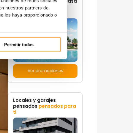
¿Quieres vivir en una casa
 funciones de redes sociales
con un estilo de vida
con nuestros partners de
propio?
ue les haya proporcionado o
Permitir todas
Ver promociones
Locales y garajes
pensados
pensados para
ti