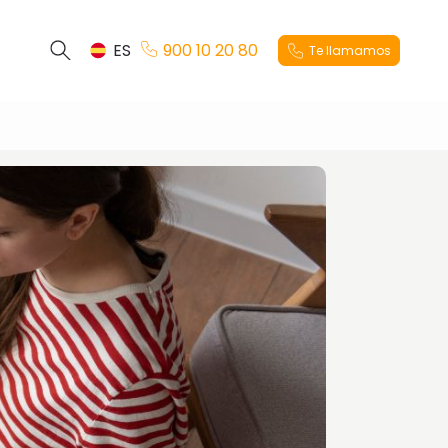
ES
900 10 20 80
Te llamamos