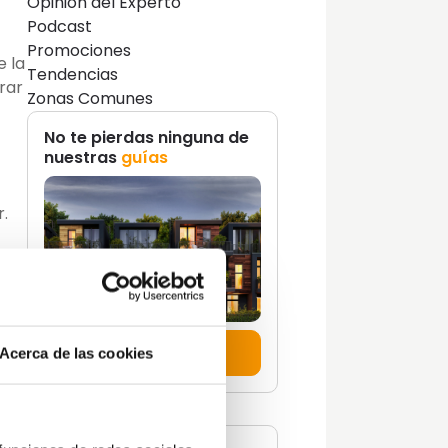
Opinión del Experto
Podcast
Promociones
e la
Tendencias
rar
Zonas Comunes
No te pierdas ninguna de
nuestras
guías
.
 más
Descúbrelas aquí
Acerca de las cookies
es