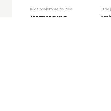
18 de noviembre de 2014
18 de 
Tenemos nueva
Resi
promoción en Madrid
Vald
nue
Mad
Págin