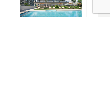
Ver promociones
Locales y garajes pensados
pensados para ti