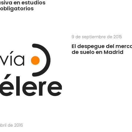
usiva en estudios
obligatorios
9 de septiembre de 2015
El despegue del merc
de suelo en Madrid
bril de 2016