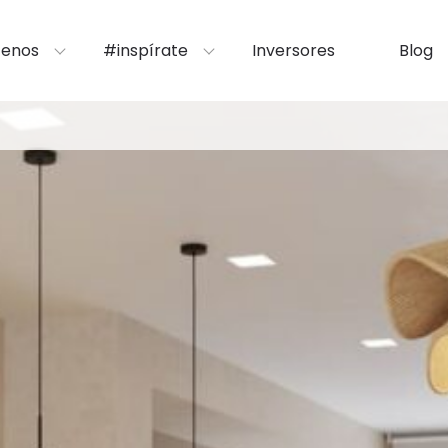
enos
#inspírate
Inversores
Blog