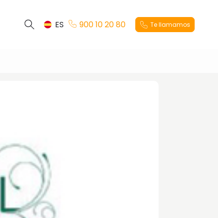
ES
900 10 20 80
Te llamamos