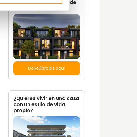
No te pierdas ninguna de
nuestras
guías
Descúbrelas aquí
¿Quieres vivir en una casa
con un estilo de vida
propio?