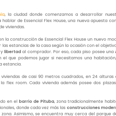
ía
, la ciudad donde comenzamos a desarrollar nues
 hablar de Essencial Flex House, una nueva apuesta co
de viviendas.
con la construcción de Essencial Flex House un nuevo mo
las estancias de la casa según la ocasión con el objetiv
 y
libertad
al comprador. Por eso, cada piso posee una
n el que podemos jugar si necesitamos una habitación
a estancia.
 viviendas de casi 90 metros cuadrados, en 24 alturas
 la flex room. Cada vivienda además posee dos plaza
ado en el
barrio de Pituba
, zona tradicionalmente habi
ionales, donde cada vez más las
construcciones moder
la zona. Asimismo, se encuentra muy cerca del parque d