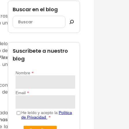
Buscar en el blog
tros
n un
delo
o de
Suscríbete a nuestro
Flex
blog
, un
 con
s de
tada
nas
e la