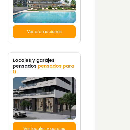
Ver promociones
Locales y garajes
pensados
pensados para
ti
Ver locales y garajes