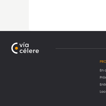
PR
En 
Pr
Ent
Loc