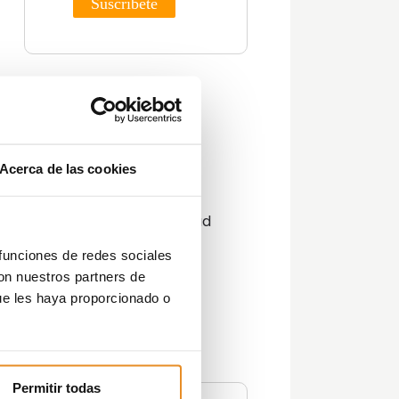
Categorías
Actualidad
s
,
Consejos
Acerca de las cookies
Decoración
Guías
Innovación y sostenibilidad
Lifestyle
 funciones de redes sociales
Lifestyle y decoración
con nuestros partners de
Opinión del Experto
ue les haya proporcionado o
Podcast
Promociones
Tendencias
Zonas Comunes
Permitir todas