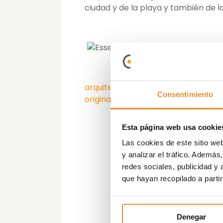
ciudad y de la playa y también de l
arquitectura
,
Brasil
,
calidades
,
como
Consentimiento
originalidad
,
pisos
,
Salvador de Bahí
Esta página web usa cookie
Las cookies de este sitio we
y analizar el tráfico. Ademá
redes sociales, publicidad y
que hayan recopilado a parti
Denegar