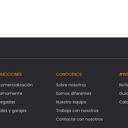
OMOCIONES
CONÓCENOS
#IN
comercialización
Sobre nosotros
Noti
óximamente
Somos diferentes
Guí
regadas
Nuestro equipo
Calc
ales y garajes
Trabaja con nosotros
Contacta con nosotros