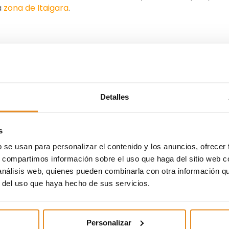
a
zona de Itaigara
.
didad
,
construcción
,
flexibilidad
,
instalaciones
,
novedade
Detalles
a
,
variedad
,
Vía Célere
,
zonas
s
b se usan para personalizar el contenido y los anuncios, ofrecer
s, compartimos información sobre el uso que haga del sitio web 
 análisis web, quienes pueden combinarla con otra información q
r del uso que haya hecho de sus servicios.
Personalizar