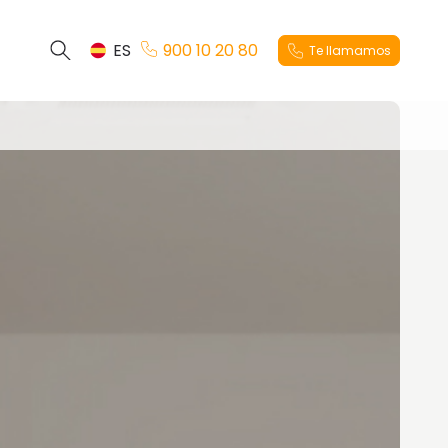
ES
900 10 20 80
Te llamamos