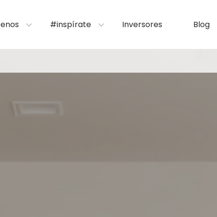
enos
#inspírate
Inversores
Blog