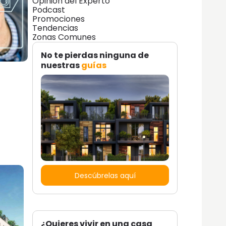
Opinión del Experto
Podcast
Promociones
Tendencias
Zonas Comunes
No te pierdas ninguna de
nuestras
guías
Descúbrelas aquí
¿Quieres vivir en una casa