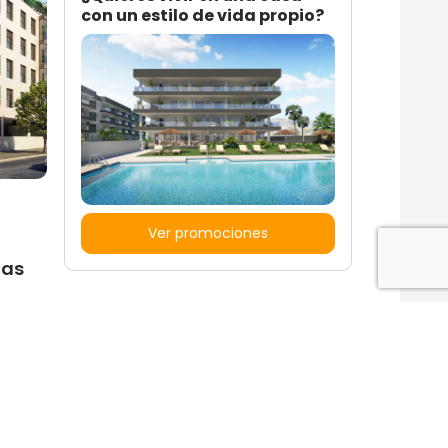
con un estilo de vida propio?
Ver promociones
mas
Locales y garajes pensados
pensados para ti