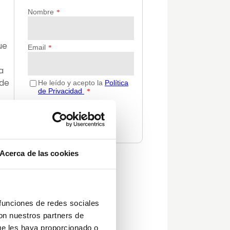
ue
a
 de
Acerca de las cookies
Categorías
a
Actualidad
Consejos
 funciones de redes sociales
Decoración
con nuestros partners de
Guías
ue les haya proporcionado o