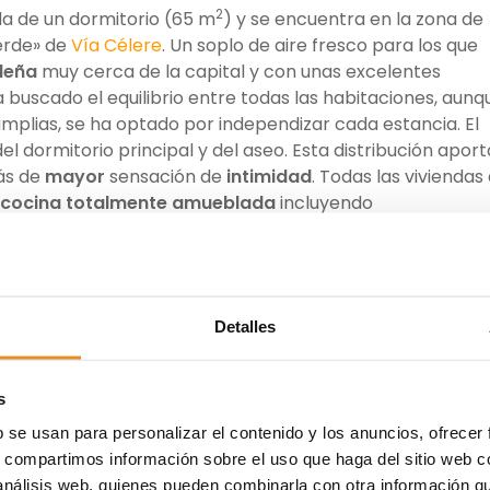
2
da de un dormitorio (65 m
) y se encuentra en la zona de
erde» de
Vía Célere
. Un soplo de aire fresco para los que
ileña
muy cerca de la capital y con unas excelentes
 buscado el equilibrio entre todas las habitaciones, aunq
mplias, se ha optado por independizar cada estancia. El
l dormitorio principal y del aseo. Esta distribución aport
ás de
mayor
sensación de
intimidad
. Todas las viviendas
cocina totalmente amueblada
incluyendo
mica, horno y también microondas. Respecto a las zonas
Cantos
sigue la filosofía de la compañía con áreas muy
scinas, gimnasio y sala infantil.
Detalles
d
,
calidades
,
compra
,
construcción
,
demanda
,
turaleza
,
oferta
,
pisos
,
premium
,
promotora
,
pueblo
,
 madrileña
,
stock
,
tendencias
,
Tres Cantos
,
vegetación
,
Ví
s
onas
b se usan para personalizar el contenido y los anuncios, ofrecer
s, compartimos información sobre el uso que haga del sitio web 
 análisis web, quienes pueden combinarla con otra información q