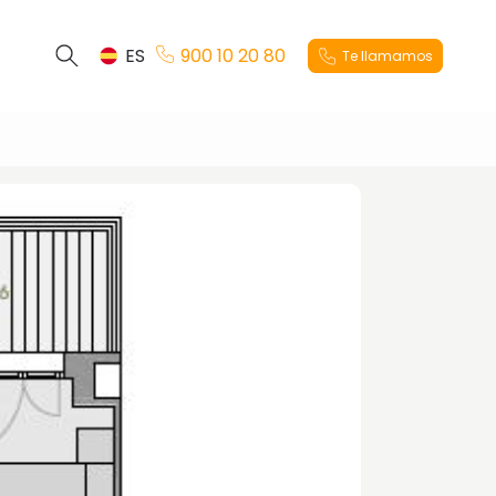
ES
900 10 20 80
Te llamamos