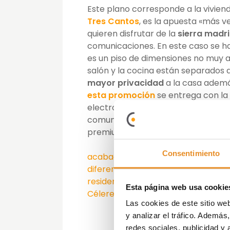
Este plano corresponde a la vivien
Tres Cantos
, es la apuesta «más v
quieren disfrutar de la
sierra madr
comunicaciones. En este caso se ha
es un piso de dimensiones no muy a
salón y la cocina están separados de
mayor privacidad
a la casa adem
esta promoción
se entrega con la
electrodomésticos como vitrocerá
comunes,
Residencial Célere Tres 
premium como pista de pádel, dos pi
Consentimiento
acabados
,
aire
,
arquitectura
,
calida
diferenciación
,
frescura
,
Madrid
,
na
residencial
,
salud
,
seguridad
,
sierra
Esta página web usa cookie
Célere
,
vida
,
vistas
,
viviendas
,
vivir
,
z
Las cookies de este sitio we
y analizar el tráfico. Ademá
redes sociales, publicidad y