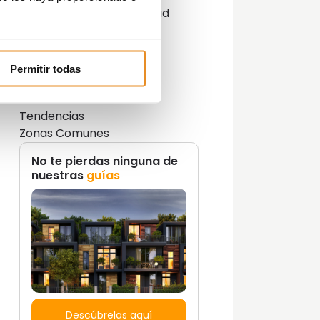
Innovación y sostenibilidad
Lifestyle
Lifestyle y decoración
Opinión del Experto
Permitir todas
Podcast
Promociones
Tendencias
Zonas Comunes
No te pierdas ninguna de
nuestras
guías
Descúbrelas aquí