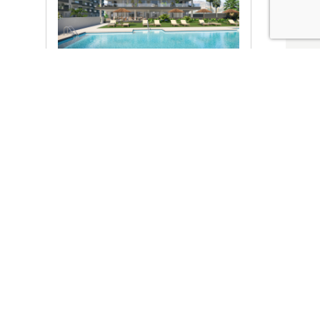
Ver promociones
Locales y garajes pensados
pensados para ti