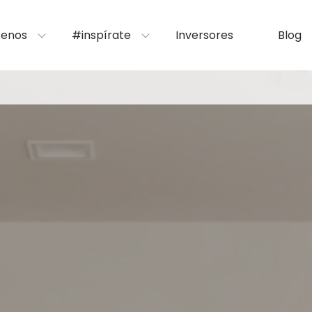
enos
#inspírate
Inversores
Blog