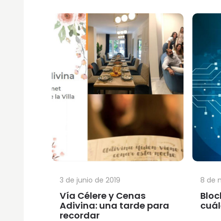
3 de junio de 2019
8 de 
Vía Célere y Cenas
Bloc
Adivina: una tarde para
cuál
recordar