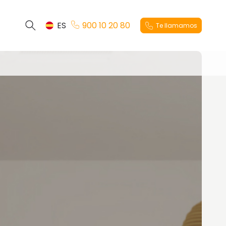
ES
900 10 20 80
Te llamamos